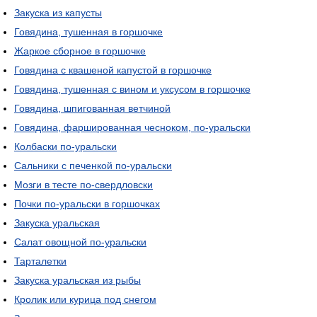
Закуска из капусты
Говядина, тушенная в горшочке
Жаркое сборное в горшочке
Говядина с квашеной капустой в горшочке
Говядина, тушенная с вином и уксусом в горшочке
Говядина, шпигованная ветчиной
Говядина, фаршированная чесноком, по-уральски
Колбаски по-уральски
Сальники с печенкой по-уральски
Мозги в тесте по-свердловски
Почки по-уральски в горшочках
Закуска уральская
Салат овощной по-уральски
Тарталетки
Закуска уральская из рыбы
Кролик или курица под снегом