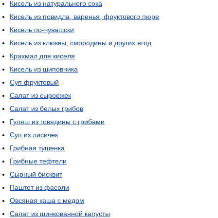
Кисель из натурального сока
Кисель из повидла, варенья, фруктового пюре
Кисель по-чувашски
Кисель из клюквы, смородины и других ягод
Крахмал для киселя
Кисель из шиповника
Суп фруктовый
Салат из сыроежек
Салат из белых грибов
Гуляш из говядины с грибами
Суп из лисичек
Грибная тушенка
Грибные тефтели
Сырный бисквит
Паштет из фасоли
Овсяная каша с медом
Салат из шинкованной капусты