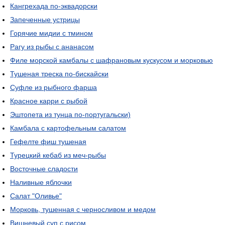
Кангрехада по-эквадорски
Запеченные устрицы
Горячие мидии с тмином
Рагу из рыбы с ананасом
Филе морской камбалы с шафрановым кускусом и морковью
Тушеная треска по-бискайски
Суфле из рыбного фарша
Красное карри с рыбой
Эштопета из тунца по-португальски)
Камбала с картофельным салатом
Гефелте фиш тушеная
Турецкий кебаб из меч-рыбы
Восточные сладости
Наливные яблочки
Салат "Оливье"
Морковь, тушенная с черносливом и медом
Вишневый суп с рисом