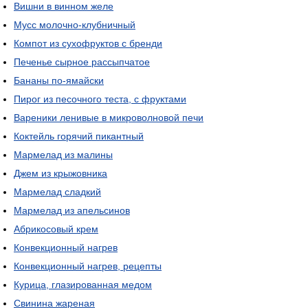
Вишни в винном желе
Мусс молочно-клубничный
Компот из сухофруктов с бренди
Печенье сырное рассыпчатое
Бананы по-ямайски
Пирог из песочного теста, с фруктами
Вареники ленивые в микроволновой печи
Коктейль горячий пикантный
Мармелад из малины
Джем из крыжовника
Мармелад сладкий
Мармелад из апельсинов
Абрикосовый крем
Конвекционный нагрев
Конвекционный нагрев, рецепты
Курица, глазированная медом
Свинина жареная