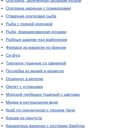
Осетрина, запеченная цельным куском
Осетрина жареная с помидорами
Отварная осетровая рыба
Рыба с пряной корочкой
Рыба, фаршированная кусками
Рыбные шарики под майонезом
Фрикасе из макрели по-фински
Си фуд
Трепанги тушеные со свининой
Похлебка из мидий и креветок
Осьминог в кипятке
Омлет с устрицами
Морской гребешок тушеный с цветами
Мидии в натуральном виде
Краб по-сингапурски с перцем Чили
Клецки из лангуста
Каракатица жареная с ростками бамбука