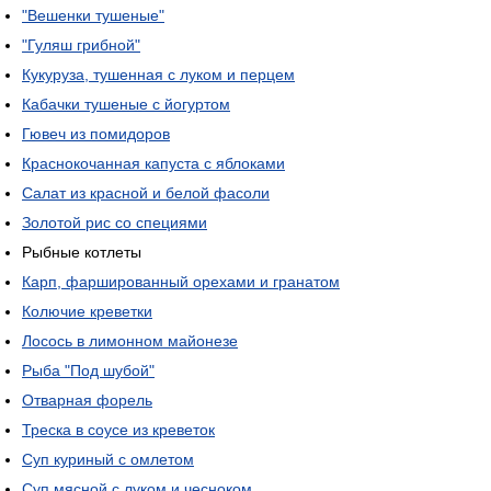
"Вешенки тушеные"
"Гуляш грибной"
Кукуруза, тушенная с луком и перцем
Кабачки тушеные с йогуртом
Гювеч из помидоров
Краснокочанная капуста с яблоками
Салат из красной и белой фасоли
Золотой рис со специями
Рыбные котлеты
Карп, фаршированный орехами и гранатом
Колючие креветки
Лосось в лимонном майонезе
Рыба "Под шубой"
Отварная форель
Треска в соусе из креветок
Суп куриный с омлетом
Суп мясной с луком и чесноком