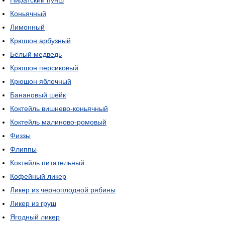
Пиратский пунш
Коньячный
Лимонный
Крюшон арбузный
Белый медведь
Крюшон персиковый
Крюшон яблочный
Банановый шейк
Коктейль вишнево-коньячный
Коктейль малиново-ромовый
Физзы
Флиппы
Коктейль питательный
Кофейный ликер
Ликер из черноплодной рябины
Ликер из груш
Ягодный ликер