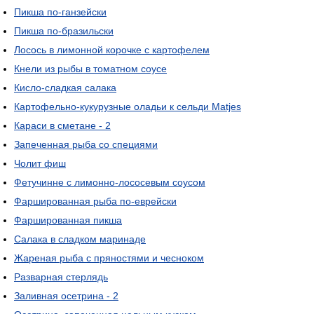
Пикша по-ганзейски
Пикша по-бразильски
Лосось в лимонной корочке с картофелем
Кнели из рыбы в томатном соусе
Кисло-сладкая салака
Картофельно-кукурузные оладьи к сельди Matjes
Караси в сметане - 2
Запеченная рыба со специями
Чолит фиш
Фетучинне с лимонно-лососевым соусом
Фаршированная рыба по-еврейски
Фаршированная пикша
Салака в сладком маринаде
Жареная рыба с пряностями и чесноком
Разварная стерлядь
Заливная осетрина - 2