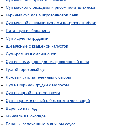
Суп мясной с овощами и рисом по-итальянски
Куриный суп для микроволновой печи
Суп мясной с шампиньонами по-флорентийски
Пити - суп из баранины
Суп-харчо из грудинки
Щи мясные с квашеной капустой
Суп-крем из шампиньонов
Суп из помидоров для микроволновой печи
Густой гороховый суп
Луковый суп, запеченный с сыром
Суп из куриной грудки с молоком
Суп овощной по-югославски
Суп-пюре молочный с беконом и чечевицей
Варенье из ягод
Миндаль в шоколаде
Бананы, запеченные в яичном соусе