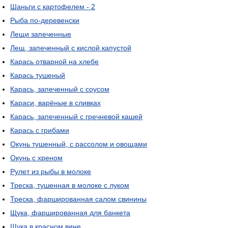
Шаньги с картофелем - 2
Рыба по-деревенски
Лещи запеченные
Лещ, запеченный с кислой капустой
Карась отварной на хлебе
Карась тушеный
Карась, запеченный с соусом
Караси, варёные в сливках
Карась, запеченный с гречневой кашей
Карась с грибами
Окунь тушенный, с рассолом и овощами
Окунь с хреном
Рулет из рыбы в молоке
Треска, тушенная в молоке с луком
Треска, фаршированная салом свинины
Щука, фаршированная для банкета
Щука в красном вине