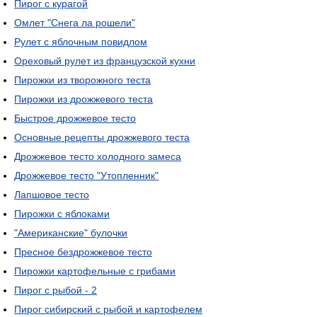
Пирог с курагой
Омлет "Снега ла рошели"
Рулет с яблочным повидлом
Ореховый рулет из французской кухни
Пирожки из творожного теста
Пирожки из дрожжевого теста
Быстрое дрожжевое тесто
Основные рецепты дрожжевого теста
Дрожжевое тесто холодного замеса
Дрожжевое тесто "Утопленник"
Лапшовое тесто
Пирожки с яблоками
"Американские" булочки
Пресное бездрожжевое тесто
Пирожки картофельные с грибами
Пирог с рыбой - 2
Пирог сибирский с рыбой и картофелем