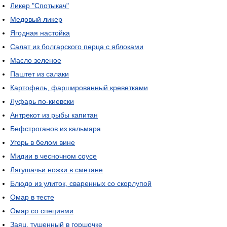
Ликер "Спотыкач"
Медовый ликер
Ягодная настойка
Салат из болгарского перца с яблоками
Масло зеленое
Паштет из салаки
Картофель, фаршированный креветками
Луфарь по-киевски
Антрекот из рыбы капитан
Бефстроганов из кальмара
Угорь в белом вине
Мидии в чесночном соусе
Лягушачьи ножки в сметане
Блюдо из улиток, сваренных со скорлупой
Омар в тесте
Омар со специями
Заяц, тушенный в горшочке