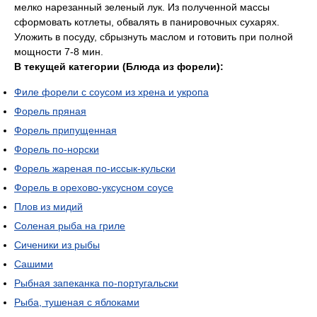
мелко нарезанный зеленый лук. Из полученной массы
сформовать котлеты, обвалять в панировочных сухарях.
Уложить в посуду, сбрызнуть маслом и готовить при полной
мощности 7-8 мин.
В текущей категории (Блюда из форели):
Филе форели с соусом из хрена и укропа
Форель пряная
Форель припущенная
Форель по-норски
Форель жареная по-иссык-кульски
Форель в орехово-уксусном соусе
Плов из мидий
Соленая рыба на гриле
Сиченики из рыбы
Сашими
Рыбная запеканка по-португальски
Рыба, тушеная с яблоками