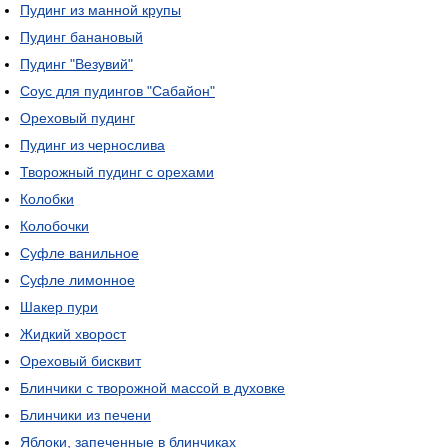
Пудинг из манной крупы
Пудинг банановый
Пудинг "Везувий"
Соус для пудингов "Сабайон"
Ореховый пудинг
Пудинг из чернослива
Творожный пудинг с орехами
Колобки
Колобочки
Суфле ванильное
Суфле лимонное
Шакер пури
Жидкий хворост
Ореховый бисквит
Блинчики с творожной массой в духовке
Блинчики из печени
Яблоки, запеченные в блинчиках