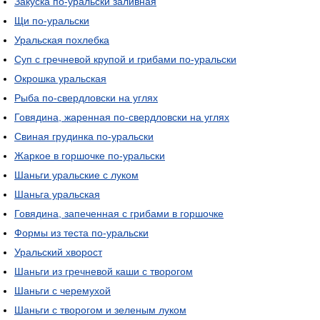
Закуска по-уральски заливная
Щи по-уральски
Уральская похлебка
Суп с гречневой крупой и грибами по-уральски
Окрошка уральская
Рыба по-свердловски на углях
Говядина, жаренная по-свердловски на углях
Свиная грудинка по-уральски
Жаркое в горшочке по-уральски
Шаньги уральские с луком
Шаньга уральская
Говядина, запеченная с грибами в горшочке
Формы из теста по-уральски
Уральский хворост
Шаньги из гречневой каши с творогом
Шаньги с черемухой
Шаньги с творогом и зеленым луком