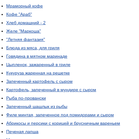
Мраморный кофе
Кофе "Араб"
Хлеб домашний - 2
Желе "Маркоша"
"Летняя фантазия"
Блюда из мяса, для гриля
Говядина в мятном маринаде
Цыпленок, зажаренный в гриле
Кукуруза жаренная на решетке
Запеченный картофель с сыром
Картофель, запеченный в мундире с сыром
Рыба по-провански
Запеченный шашлык из рыбы
Филе минтая, запеченное под помидорами и сыром
Абрикосы и персики с корицей и брусничным вареньем
Печеная лапша