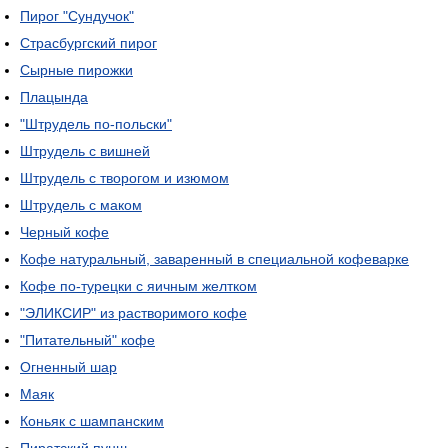
Пирог "Сундучок"
Страсбургский пирог
Сырные пирожки
Плацында
"Штрудель по-польски"
Штрудель с вишней
Штрудель с творогом и изюмом
Штрудель с маком
Черный кофе
Кофе натуральный, заваренный в специальной кофеварке
Кофе по-турецки с яичным желтком
"ЭЛИКСИР" из растворимого кофе
"Питательный" кофе
Огненный шар
Маяк
Коньяк с шампанским