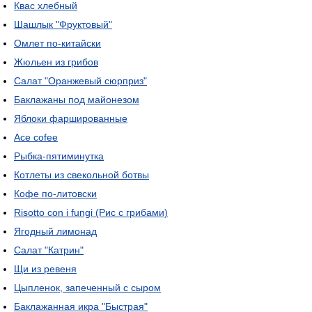
Квас хлебный
Шашлык "Фруктовый"
Омлет по-китайски
Жюльен из грибов
Салат "Оранжевый сюрприз"
Баклажаны под майонезом
Яблоки фаршированные
Ace cofee
Рыбка-пятиминутка
Котлеты из свекольной ботвы
Кофе по-литовски
Risotto con i fungi (Рис с грибами)
Ягодный лимонад
Салат "Катрин"
Щи из ревеня
Цыпленок, запеченный с сыром
Баклажанная икра "Быстрая"