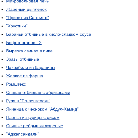
Микроволновая печь
Жареный цыпленок
"Привет из Сантьяго"
"Хрустики"
Бараньи отбивные в кисло-сладком соусе
Бефстроганов - 2
Вырезка свиная в пиве
Зразы отбивные
Чахохбили из баранины
Жаркое из фарша
Ромштекс
Свиная отбивная с абрикосами
Гуляш "По-венгерски"
Яичница с чесноком "Абдул-Хамид"
Паэлья из курицы с рисом
Свиные ребрышки жареные
"Аджапсандали"