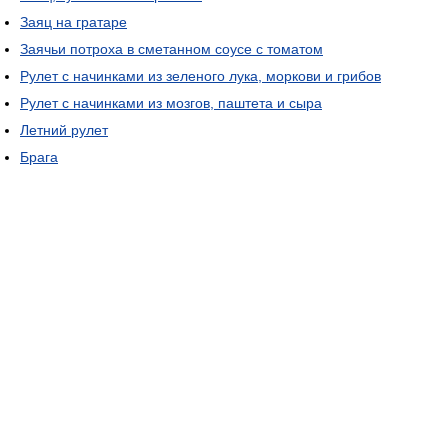
Заяц на гратаре
Заячьи потроха в сметанном соусе с томатом
Рулет с начинками из зеленого лука, моркови и грибов
Рулет с начинками из мозгов, паштета и сыра
Летний рулет
Брага