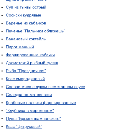
Суп из тыквы острый
Сосиски кудрявые
Варенье из кабачков
Печенье "Пальчики оближешь"
Банановый коктейль
Пирог манный
Фаршированные кабачки
Далматский рыбный гуляш
Рыба "Праздничная"
Квас смородиновый
Соевое мясо с луком в сметанном соусе
Селедка по-матвеевски
Крабовые палочки фаршированные
"Клубника в мороженом"
Пунш "Брызги шампанского"
Квас "Цитрусовый"